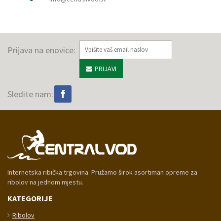
Prijava na enovice:
PRIJAVI
Sledite nam:
Internetska ribička trgovina. Pružamo širok asortiman opreme za
ribolov na jednom mjestu.
KATEGORIJE
Ribolov