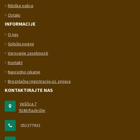
Ribiške palice
Ostalo
INFORMACIJE
O nas
Splošni pogoji
Varovanje zasebnosti
Kontakt
Napredno iskanje
Brezplačna registracija oz. prijava
KONTAKTIRAJTE NAS
Veščica 7
9246 Razkrižje
051377932