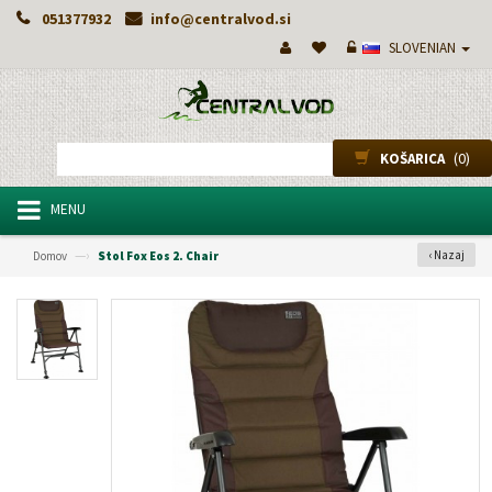
051377932
info@centralvod.si
SLOVENIAN
(0)
KOŠARICA
MENU
—›
‹ Nazaj
Domov
Stol Fox Eos 2. Chair