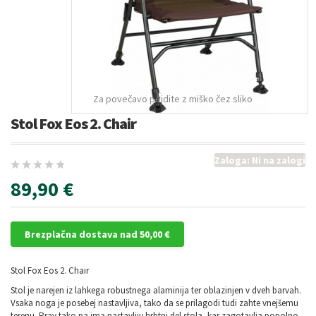
Za povečavo pojdite z miško čez sliko
Stol Fox Eos 2. Chair
Zaloga:
Ni na zalogi
89,90 €
Brezplačna dostava nad 50,00 €
Stol Fox Eos 2. Chair
Stol je narejen iz lahkega robustnega alaminija ter oblazinjen v dveh barvah.
Vsaka noga je posebej nastavljiva, tako da se prilagodi tudi zahte vnejšemu
terenu. Prav tako pa ima nastavljiv hrbtni del stola, kar zagotavlja popolno