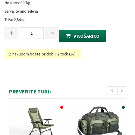
Nosilnost:100kg
Barva: temno zelena
Teža: 2,54kg
V KOŠARICO
Z nakupom boste pridobili
2
točk (
1€
).
PREVERITE TUDI: