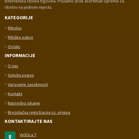
Internetska ribička trgovina. Pružamo širok asortiman opreme za
ribolov na jednom mjestu.
KATEGORIJE
Ribolov
Ribiške palice
Ostalo
INFORMACIJE
O nas
Splošni pogoji
Varovanje zasebnosti
Kontakt
Napredno iskanje
Brezplačna registracija oz. prijava
KONTAKTIRAJTE NAS
Veščica 7