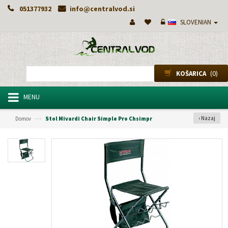
051377932
info@centralvod.si
SLOVENIAN
(0)
KOŠARICA
MENU
—›
‹ Nazaj
Domov
Stol Mivardi Chair Simple Pro Chsimpr