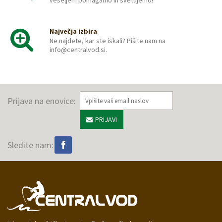
veseljem pomagamo in svetujemo!
Največja izbira
Ne najdete, kar ste iskali? Pišite nam na
info@centralvod.si.
Prijava na enovice:
PRIJAVI
Sledite nam: