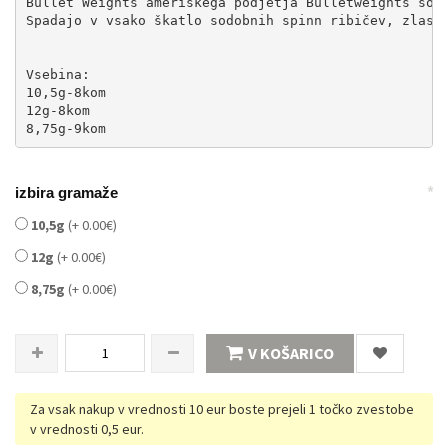
Bullet Weights ameriškega podjetja Bulletweights so 
Spadajo v vsako škatlo sodobnih spinn ribičev, zlast
Vsebina:
10,5g-8kom
12g-8kom
8,75g-9kom
*
izbira gramaže
10,5g
(+ 0.00€)
12g
(+ 0.00€)
8,75g
(+ 0.00€)
V KOŠARICO
Za vsak nakup v vrednosti 10 eur boste prejeli 1 točko zvestobe
v vrednosti 0,5 eur.