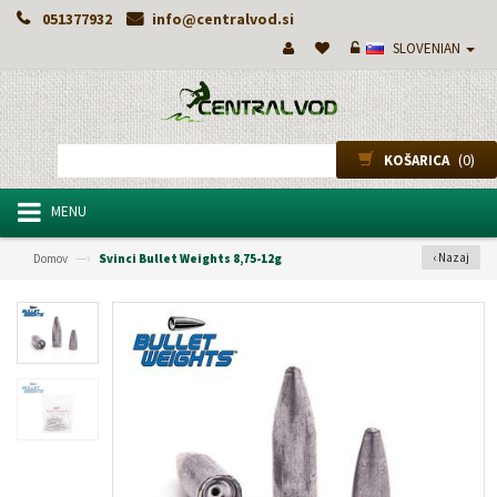
051377932
info@centralvod.si
SLOVENIAN
(0)
KOŠARICA
MENU
—›
‹ Nazaj
Domov
Svinci Bullet Weights 8,75-12g