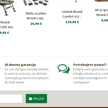
Stol Mivardi Premium
Stol Mivardi 
Long
Quattr
Set za spo
Ležalnik Mivardi
69,90 €
79,90 
Škatla za pribor
Mivardi S
Comfort XL6 ...
Mivardi Carp...
9,90
129,90 €
 Mivardi
26,90 €
CODE Arm
4,90 €
15 dnevna garancija
Potrebujete pomoč?
Če ste slučajno naročili izdelek,
Pošljite nam sporočilo n
ki vam ne ustreza, ne skrbite!
info@centralvod.si, ved
Zamenjali ga bomo brezplačno
veseljem pomagamo in
ali vrnili denar.
svetujemo!
PRIJAVI