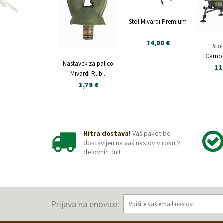
Stol Mivardi Premium
74,90 €
Stol
Camo
Nastavek za palico
11
Mivardi Rub...
1,79 €
Hitra dostava!
Vaš paket bo
dostavljen na vaš naslov v roku 2
delovnih dni!
Prijava na enovice: