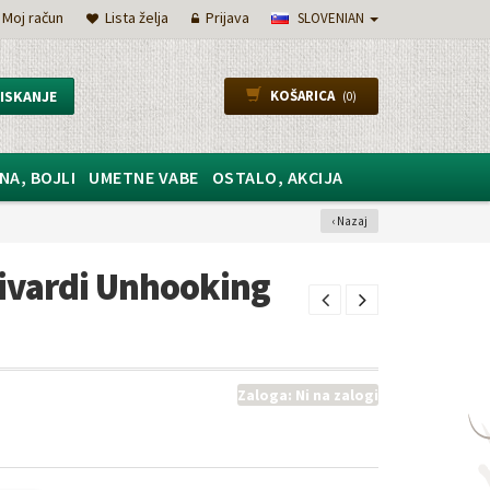
Moj račun
Lista želja
Prijava
SLOVENIAN
ISKANJE
KOŠARICA
(0)
NA, BOJLI
UMETNE VABE
OSTALO, AKCIJA
‹ Nazaj
Mivardi Unhooking
Zaloga:
Ni na zalogi