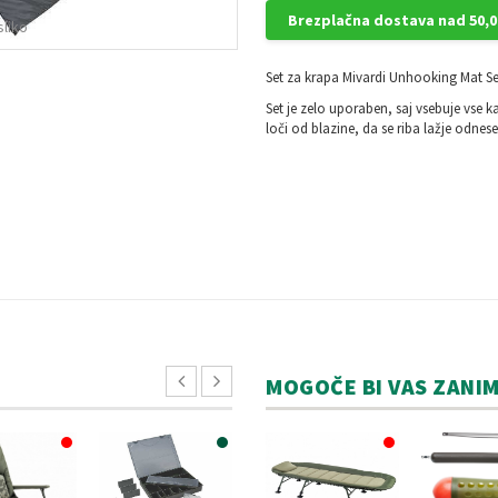
Brezplačna dostava nad 50,0
sliko
Set za krapa Mivardi Unhooking Mat Se
Set je zelo uporaben, saj vsebuje vse ka
loči od blazine, da se riba lažje odnes
MOGOČE BI VAS ZANI