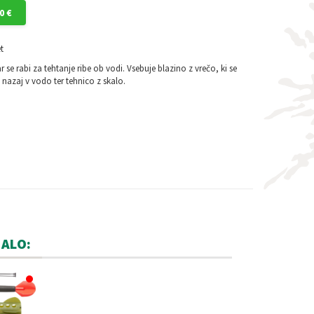
0 €
t
r se rabi za tehtanje ribe ob vodi. Vsebuje blazino z vrečo, ki se
e nazaj v vodo ter tehnico z skalo.
MALO: