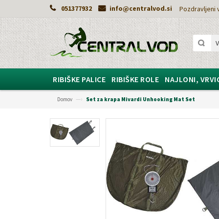
051377932
info@centralvod.si
Pozdravljeni v
RIBIŠKE PALICE
RIBIŠKE ROLE
NAJLONI, VRVI
—›
Domov
Set za krapa Mivardi Unhooking Mat Set