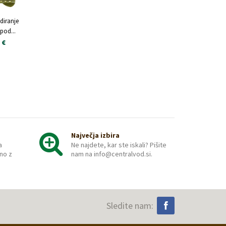
Premium
o
diranje
€
pod...
 €
Največja izbira
a
Ne najdete, kar ste iskali? Pišite
no z
nam na info@centralvod.si.
Sledite nam: