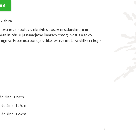
0 €
- izbira
snovane za ribolov v ribnikih s postrvmi s sbirulinom in
ežen in združuje neverjetno livarsko zmogljivost z visoko
 ugriza.
Hrbtenica ponuja velike rezerve moči za ulitke in boj z
 dolžina: 125cm
a dolžina: 127cm
a dolžina: 125cm
*