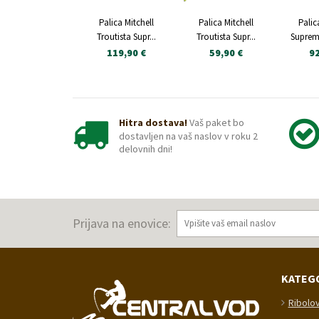
Palica Mitchell
Palica Mitchell
Palic
Troutista Supr...
Troutista Supr...
Suprem
119,90 €
59,90 €
92
Hitra dostava!
Vaš paket bo
dostavljen na vaš naslov v roku 2
delovnih dni!
Prijava na enovice:
KATEG
Ribolo