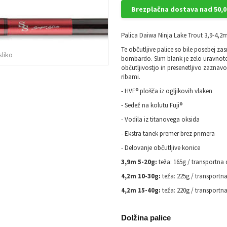
Brezplačna dostava nad 50,0
Palica Daiwa Ninja Lake Trout 3,9-4,2m
Te občutljive palice so bile posebej za
sliko
bombardo.
Slim blank je zelo uravnot
občutljivostjo in presenetljivo zaznavo
ribami.
- HVF® plošča iz ogljikovih vlaken
- Sedež na kolutu Fuji®
- Vodila iz titanovega oksida
- Ekstra tanek premer brez primera
- Delovanje občutljive konice
3,9m 5-20g:
teža:
165g / transportna
4,2m 10-30g:
teža:
225g / transportn
4,2m 15-40g:
teža:
220g / transportn
Dolžina palice