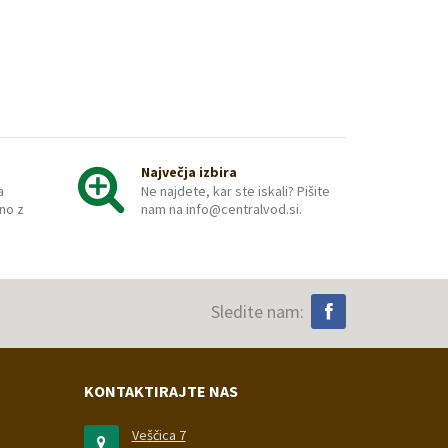
Največja izbira
a
Ne najdete, kar ste iskali? Pišite
no z
nam na info@centralvod.si.
Sledite nam:
KONTAKTIRAJTE NAS
Veščica 7