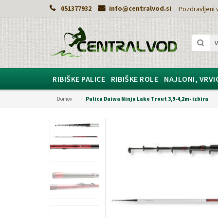
051377932
info@centralvod.si
Pozdravljeni v
RIBIŠKE PALICE
RIBIŠKE ROLE
NAJLONI, VRVI
—›
Domov
Palica Daiwa Ninja Lake Trout 3,9-4,2m- izbira