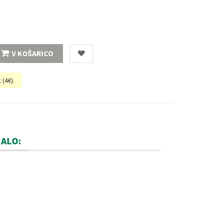
V KOŠARICO
 (
4€
).
MALO: