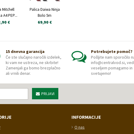
a Mitchell
Palica Daiwa Ninja
a A4 PEP...
Bolo 5m
,90 €
69,90 €
15 dnevna garancija
Potrebujete pomoč?
Če ste slučajno naročili izdelek,
Pošljite nam sporočilo n
ki vam ne ustreza, ne skrbite!
info@centralvod.si, ved
Zamenjali ga bomo brezplačno
veseljem pomagamo in
ali vrnili denar.
svetujemo!
PRIJAVI
ORIJE
INFORMACIJE
v
O nas