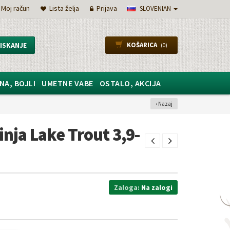
Moj račun
Lista želja
Prijava
SLOVENIAN
ISKANJE
KOŠARICA
(0)
NA, BOJLI
UMETNE VABE
OSTALO, AKCIJA
‹ Nazaj
inja Lake Trout 3,9-
Zaloga:
Na zalogi