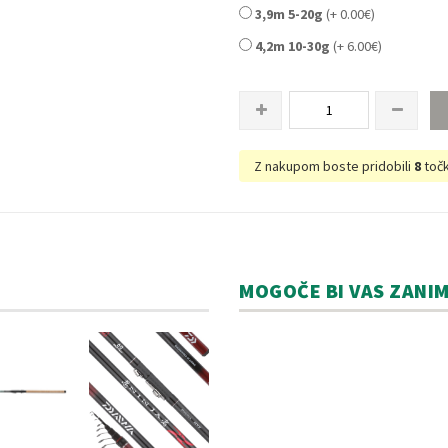
3,9m 5-20g
(+ 0.00€)
4,2m 10-30g
(+ 6.00€)
Z nakupom boste pridobili
8
točk
MOGOČE BI VAS ZANI