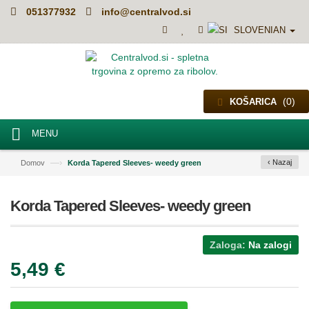
051377932
info@centralvod.si
SLOVENIAN
(0)
KOŠARICA
MENU
—›
‹ Nazaj
Domov
Korda Tapered Sleeves- weedy green
Korda Tapered Sleeves- weedy green
Zaloga:
Na zalogi
5,49 €