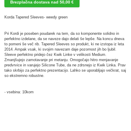
Brezplačna dostava nad 50,00 €
Korda Tapered Sleeves- weedy green
Pri Kordi je poseben poudarek na tem, da so komponente solidno in
perfektno izdelane, da se naveze dajo delati še lepše. Na koncu dneva
to pomeni še več rib. Tapered Sleeves so produkt, ki ne izstopa iz leta
2014. Ampak vsak, ki svojim navezam daje pozornost jih bo ljubil.
Sleeve perfektno pridejo čez Kwik Linke v velikosti Medium.
Zmanjšujejo zamotavanje pri metanju. Omogočajo hitro menjavanje
predvrvice in varujejo Silicone Tube, da ne zdrsnejo iz Kwik Linka. Prav
tako skrbijo za perfektno prezentacijo. Lahko se uporabljajo večkrat, saj
so ekstremno robustne.
- vsebina: 10kom