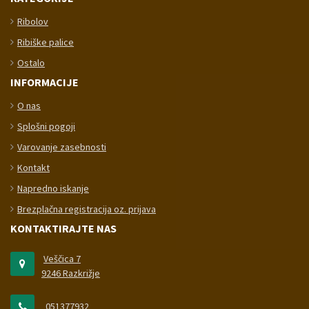
Ribolov
Ribiške palice
Ostalo
INFORMACIJE
O nas
Splošni pogoji
Varovanje zasebnosti
Kontakt
Napredno iskanje
Brezplačna registracija oz. prijava
KONTAKTIRAJTE NAS
Veščica 7
9246 Razkrižje
051377932