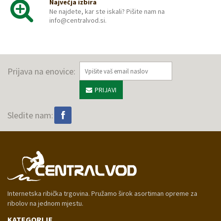
Največja izbira
Ne najdete, kar ste iskali? Pišite nam na
info@centralvod.si.
Prijava na enovice:
PRIJAVI
Sledite nam:
Internetska ribička trgovina. Pružamo širok asortiman opreme za
ribolov na jednom mjestu.
KATEGORIJE