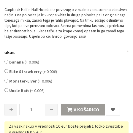
Carptrack Half'n Half Hookbaits povezujejo vizualno z okusom na edinstven
način. Ena polovica je iz V-Popa white in druga polovica pa iz originalnega
tonečega miksa, zaradi tega je rahlo plavajoč. Na trnku zdržijo definitivno
dlje, kot pa dve prerezani polovici. Še ena pomembna lastnost je perfektna
balansiranost bojla. Glede teže je za krape komaj opazen in ga zaradi tega
lažje posesajo. Uspehi po celi Evropi govorijo zase!
*
okus
Banana
(+ 0.00€)
Elite Strawberry
(+ 0.00€)
Monster-Liver
(+ 0.00€)
Uncle Bait
(+ 0.00€)
V KOŠARICO
Za vsak nakup v vrednosti 10 eur boste prejeli 1 točko zvestobe
v vrednosti 0,5 eur.