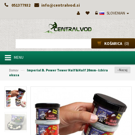
051377932
info@centralvod.si
SLOVENIAN
(0)
KOŠARICA
MENU
—›
‹ Nazaj
Domov
Imperial B. Power Tower Half&Half 20mm- izbira
okusa