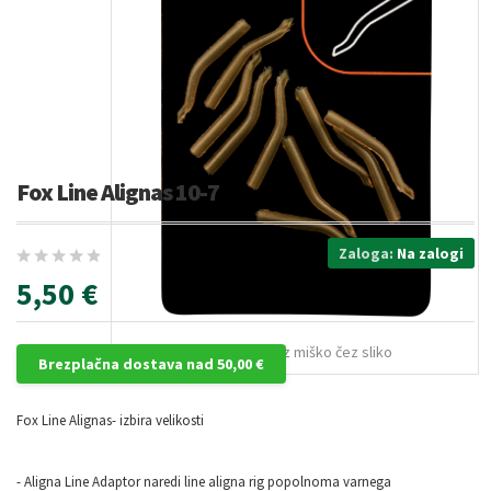
Fox Line Alignas 10-7
Zaloga:
Na zalogi
5,50 €
Za povečavo pojdite z miško čez sliko
Brezplačna dostava nad 50,00 €
Fox Line Alignas- izbira velikosti
- Aligna Line Adaptor naredi line aligna rig popolnoma varnega