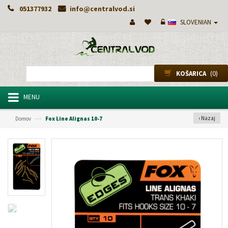
051377932
info@centralvod.si
SLOVENIAN
(0)
KOŠARICA
MENU
—›
‹ Nazaj
Domov
Fox Line Alignas 10-7